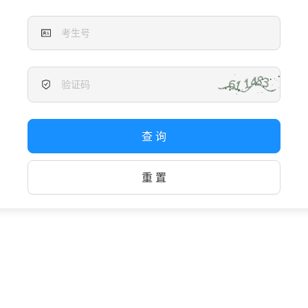
查 询
重 置